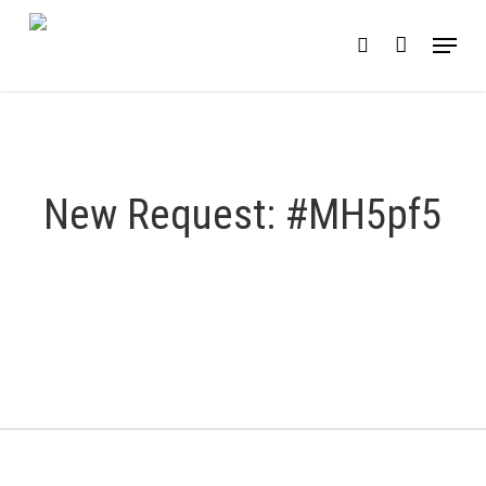
Skip
Menu
search
to
main
content
New Request: #MH5pf5