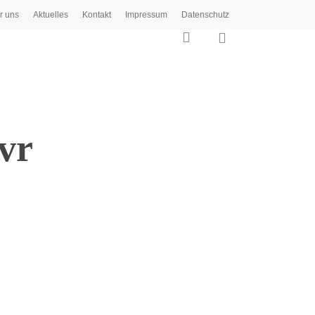
r uns
Aktuelles
Kontakt
Impressum
Datenschutz
0
search
vr