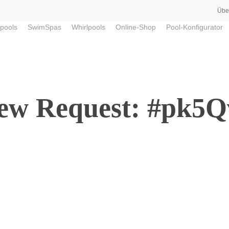
Übe
pools
SwimSpas
Whirlpools
Online-Shop
Pool-Konfigurator
ew Request: #pk5Q