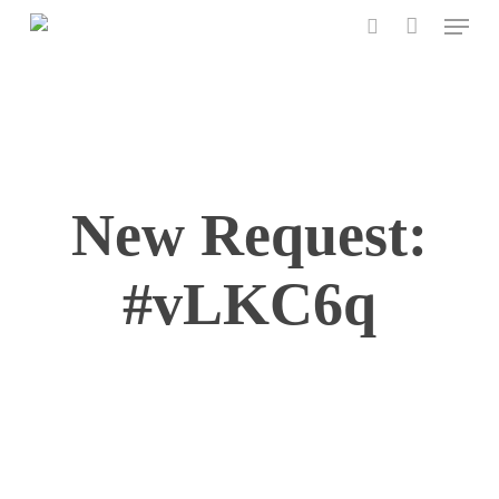
Menu
Skip
to
search
main
content
New Request:
#vLKC6q