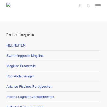
Menu
Skip
to
search
main
content
Produktkategorien
NEUHEITEN
Swimmingpools Magiline
Magiline Ersatzteile
Pool Abdeckungen
Alliance Piscines Fertigbecken
Piscine Laghetto Aufstellbecken