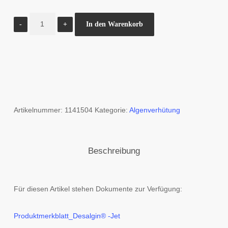
BAYROL
In den Warenkorb
Desalgin
Jet
1L
Menge
Artikelnummer:
1141504
Kategorie:
Algenverhütung
Beschreibung
Für diesen Artikel stehen Dokumente zur Verfügung:
Produktmerkblatt_Desalgin® -Jet