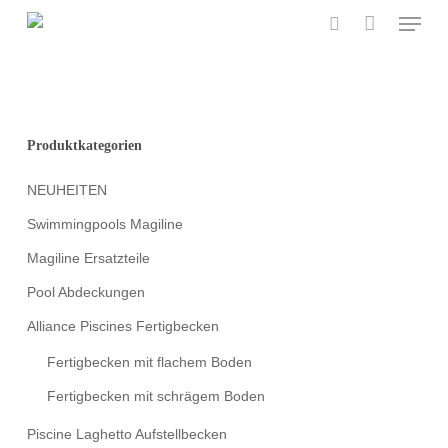
Menu
Skip
to
search
main
content
Produktkategorien
NEUHEITEN
Swimmingpools Magiline
Magiline Ersatzteile
Pool Abdeckungen
Alliance Piscines Fertigbecken
Fertigbecken mit flachem Boden
Fertigbecken mit schrägem Boden
Piscine Laghetto Aufstellbecken