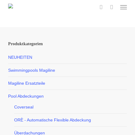
Menu
Skip
to
search
main
content
Produktkategorien
NEUHEITEN
Swimmingpools Magiline
Magiline Ersatzteile
Pool Abdeckungen
Coverseal
ORÈ - Automatische Flexible Abdeckung
Überdachungen