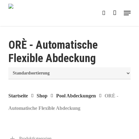
Skip
Menu
search
to
main
content
ORÈ - Automatische
Flexible Abdeckung
Startseite
Shop
Pool Abdeckungen
ORÈ -
Automatische Flexible Abdeckung
Produktkategorien