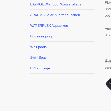
Fle
BAYROL Whirlpool Wasserpflege
und
ARKEMA Solar-/Gartenduschen
opt
WATERFLEX Aquabikes
Anw
≤ 5
Poolreinigung
Whirlpools
SwimSpas
Äuße
Wen
PVC-Fittinge