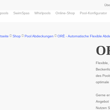
Übe
pools
SwimSpas
Whirlpools
Online-Shop
Pool-Konfigurator
tseite
Shop
Pool Abdeckungen
ORÈ - Automatische Flexible Abd
OR
Flexible,
Beckenfor
des Pool
optimale 
Gerne ers
Angebot 
Nutzen S