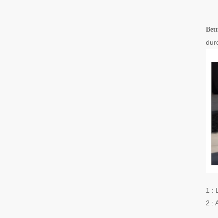
Bet
dur
1 : 
2 :