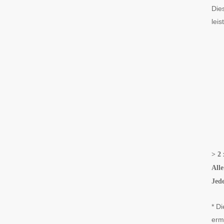
Die
leis
> 2 
All
Jed
* D
erm