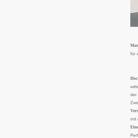
Man
für
Hoc
wit
der 
Zwe
Ver
mit
Ein
Perf