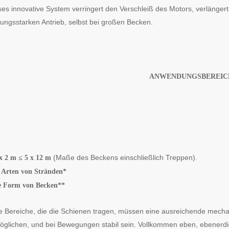
ses innovative System verringert den Verschleiß des Motors, verlänger
tungsstarken Antrieb, selbst bei großen Becken.
ANWENDUNGSBEREIC
(Maße des Beckens einschließlich Treppen).
x 2 m ≤ 5 x 12 m
e Arten von Stränden*
e Form von Becken**
ie Bereiche, die die Schienen tragen, müssen eine ausreichende mechan
öglichen, und bei Bewegungen stabil sein. Vollkommen eben, ebenerdig