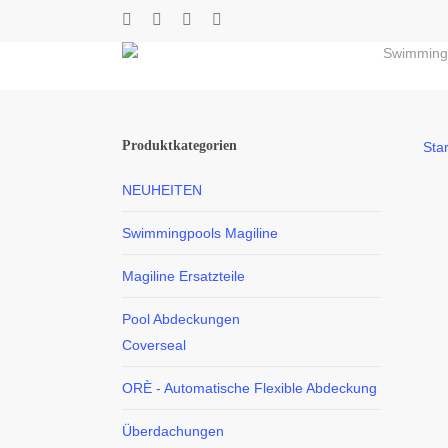
Skip
twitter
facebook
youtube
instagram
to
Swimming
main
content
Produktkategorien
Star
NEUHEITEN
Swimmingpools Magiline
Magiline Ersatzteile
Pool Abdeckungen
Coverseal
ORÈ - Automatische Flexible Abdeckung
Überdachungen