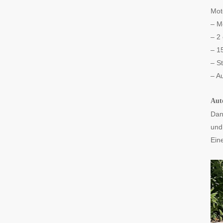
Mot
– M
– 2 
– 1
– S
– A
Aut
Dan
un
Eine