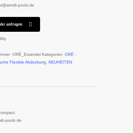
kt@amidi-pools.de
ukt anfragen
ätig
ummer:
ORÉ_Essentiel
Kategorien:
ORÈ -
sche Flexible Abdeckung
,
NEUHEITEN
Compact.
di-pools.de