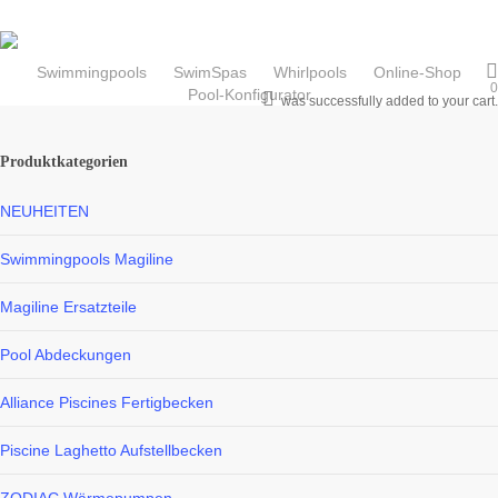
Skip
to
main
Swimmingpools
SwimSpas
Whirlpools
Online-Shop
0
Pool-Konfigurator
search
content
was successfully added to your cart.
Produktkategorien
NEUHEITEN
Swimmingpools Magiline
Magiline Ersatzteile
Pool Abdeckungen
Alliance Piscines Fertigbecken
Piscine Laghetto Aufstellbecken