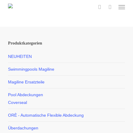
Menu
Skip
to
search
main
content
Produktkategorien
NEUHEITEN
Swimmingpools Magiline
Magiline Ersatzteile
Pool Abdeckungen
Coverseal
ORÈ - Automatische Flexible Abdeckung
Überdachungen