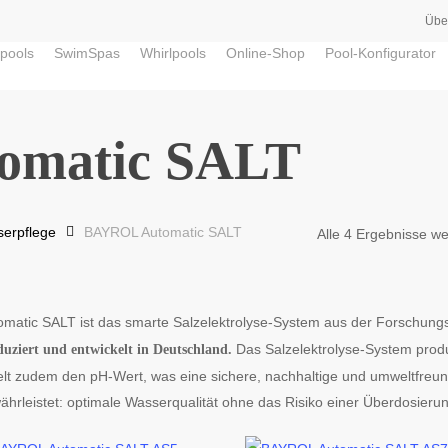
Übe
pools
SwimSpas
Whirlpools
Online-Shop
Pool-Konfigurator
omatic SALT
erpflege
BAYROL Automatic SALT
Alle 4 Ergebnisse w
omatic SALT ist das smarte Salzelektrolyse-System aus der Forschung
Das Salzelektrolyse-System produ
uziert und entwickelt in Deutschland.
elt zudem den pH-Wert, was eine sichere, nachhaltige und umweltfreu
ährleistet: optimale Wasserqualität ohne das Risiko einer Überdosierun