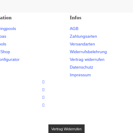
ation
Infos
ingpools
AGB
pas
Zahlungsarten
ools
Versandarten
-Shop
Widerrufsbelehrung
onfigurator
Vertrag widerrufen
Datenschutz
Impressum
twitter
facebook
youtube
instagram
Vertrag Widerrufen