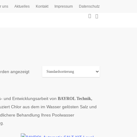
r uns
Aktuelles
Kontakt
Impressum
Datenschutz
0
search
erden angezeigt
s- und Entwicklungsarbeit von
BAYROL Technik,
ziert Chlor aus dem im Wasser gelösten Salz und
ndlichere Behandlung Ihres Poolwasser
g.