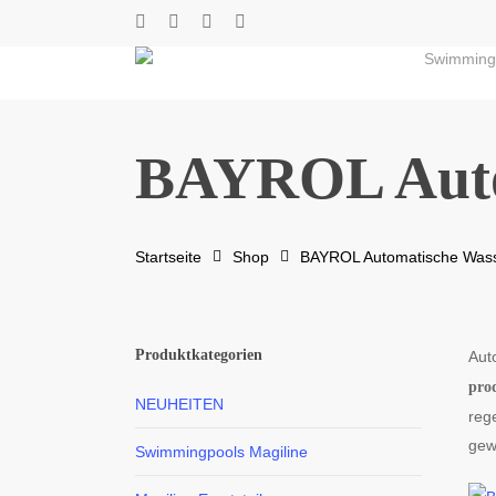
Skip
twitter
facebook
youtube
instagram
to
Swimming
main
content
BAYROL Aut
Startseite
Shop
BAYROL Automatische Wass
Produktkategorien
Aut
prod
NEUHEITEN
reg
gew
Swimmingpools Magiline