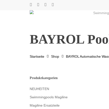
Skip
twitter
facebook
youtube
instagram
to
Swimming
main
content
BAYROL Pool
Startseite
Shop
BAYROL Automatische Wass
Produktkategorien
NEUHEITEN
Swimmingpools Magiline
Magiline Ersatzteile