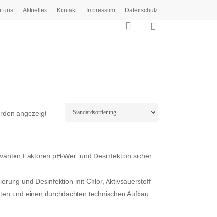
r uns
Aktuelles
Kontakt
Impressum
Datenschutz
0
search
erden angezeigt
levanten Faktoren pH-Wert und Desinfektion sicher
erung und Desinfektion mit Chlor, Aktivsauerstoff
en und einen durchdachten technischen Aufbau