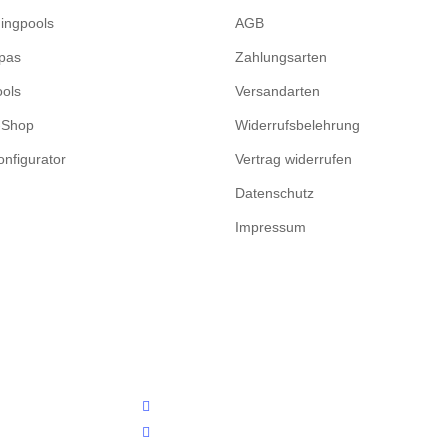
ingpools
AGB
pas
Zahlungsarten
ools
Versandarten
-Shop
Widerrufsbelehrung
onfigurator
Vertrag widerrufen
Datenschutz
Impressum
twitter
facebook